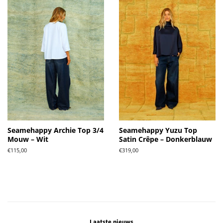
Seamehappy Archie Top 3/4
Seamehappy Yuzu Top
Mouw – Wit
Satin Crêpe – Donkerblauw
Normale
€115,00
Normale
€319,00
prijs
prijs
Laatste nieuws