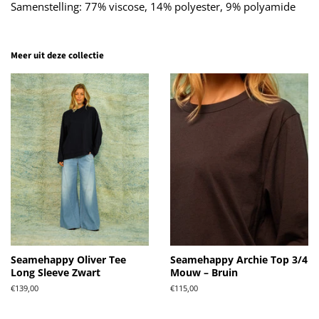
Samenstelling: 77% viscose, 14% polyester, 9% polyamide
Meer uit deze collectie
Seamehappy Oliver Tee
Seamehappy Archie Top 3/4
Long Sleeve Zwart
Mouw – Bruin
Normale
€139,00
Normale
€115,00
prijs
prijs