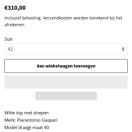
Normale
€310,00
Aanbiedingsprijs
prijs
Inclusief belasting.
Verzendkosten
worden berekend bij het
afrekenen.
Size
Aan winkelwagen toevoegen
Witte top met strepen
Merk: Pierantonio Gaspari
Model draagt maat 40