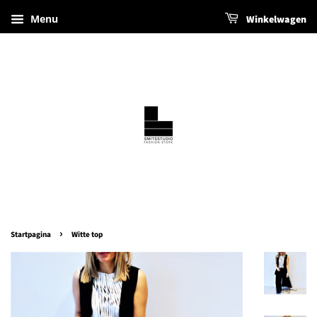
Menu
Winkelwagen
›
Startpagina
Witte top