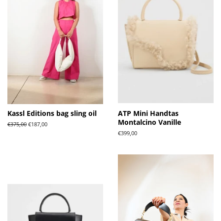
Kassl Editions bag sling oil
ATP Mini Handtas
Montalcino Vanille
Normale
€375,00
Aanbiedingsprijs
€187,00
prijs
Normale
€399,00
prijs