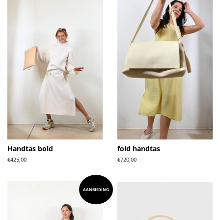
Handtas bold
fold handtas
Normale
€425,00
Normale
€720,00
prijs
prijs
AANBIEDING