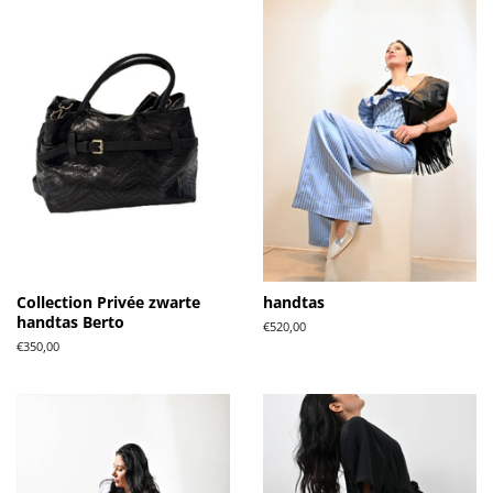
Collection Privée zwarte
handtas
handtas Berto
Normale
€520,00
prijs
Normale
€350,00
prijs