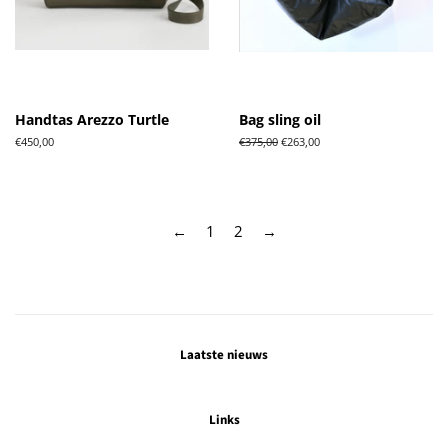
Handtas Arezzo Turtle
Bag sling oil
Normale
€450,00
Normale
€375,00
Aanbiedingsprijs
€263,00
prijs
prijs
←
1
2
→
Laatste nieuws
Links