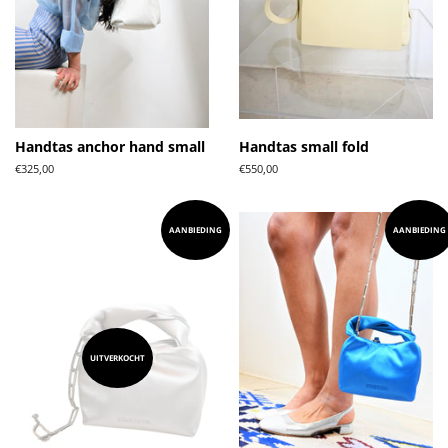
Handtas anchor hand small
Handtas small fold
Normale
€325,00
Normale
€550,00
prijs
prijs
AANBIEDING
AANBIEDING
UITVERKOCHT