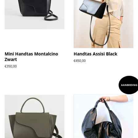
Mini Handtas Montalcino
Handtas Assisi Black
Zwart
Normale
€450,00
prijs
Normale
€350,00
prijs
AANBIEDING