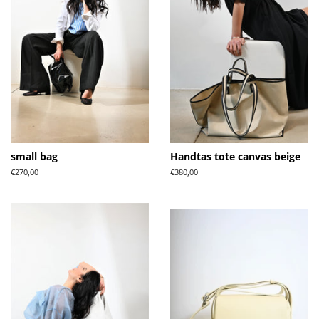
small bag
Handtas tote canvas beige
Normale
€270,00
Normale
€380,00
prijs
prijs