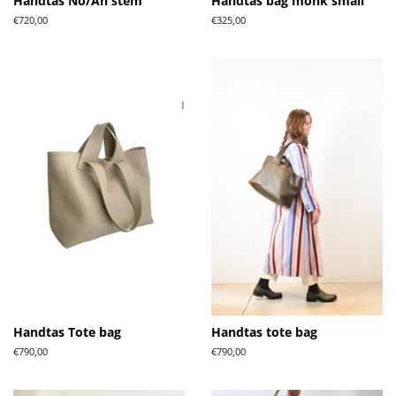
Handtas No/An stem
Handtas bag monk small
Normale
€720,00
Normale
€325,00
prijs
prijs
Handtas Tote bag
Handtas tote bag
Normale
€790,00
Normale
€790,00
prijs
prijs