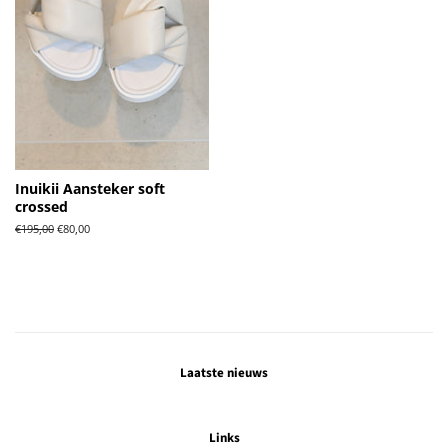
Inuikii Aansteker soft
crossed
Normale
€195,00
Aanbiedingsprijs
€80,00
prijs
Laatste nieuws
Links