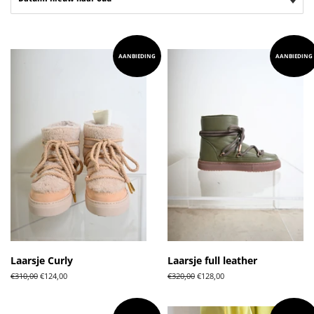
AANBIEDING
AANBIEDING
Laarsje Curly
Laarsje full leather
Normale
€310,00
Aanbiedingsprijs
€124,00
Normale
€320,00
Aanbiedingsprijs
€128,00
prijs
prijs