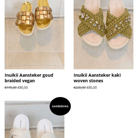
Inuikii Aansteker goud
Inuikii Aansteker kaki
braided vegan
woven stones
Normale
€195,00
Aanbiedingsprijs
€80,00
Normale
€220,00
Aanbiedingsprijs
€80,00
prijs
prijs
AANBIEDING