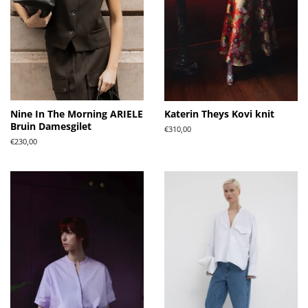
Nine In The Morning ARIELE
Katerin Theys Kovi knit
Bruin Damesgilet
Normale
€310,00
prijs
Normale
€230,00
prijs