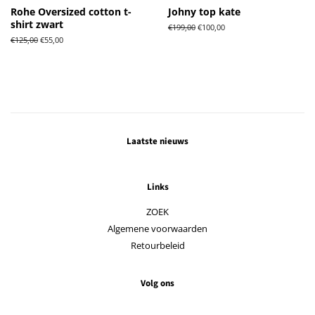
Rohe Oversized cotton t-
Johny top kate
shirt zwart
Normale
€199,00
Aanbiedingsprijs
€100,00
prijs
Normale
€125,00
Aanbiedingsprijs
€55,00
prijs
Laatste nieuws
Links
ZOEK
Algemene voorwaarden
Retourbeleid
Volg ons