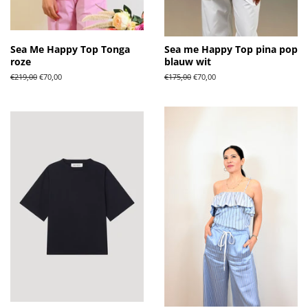
Sea Me Happy Top Tonga
Sea me Happy Top pina pop
roze
blauw wit
Normale
€219,00
Aanbiedingsprijs
€70,00
Normale
€175,00
Aanbiedingsprijs
€70,00
prijs
prijs