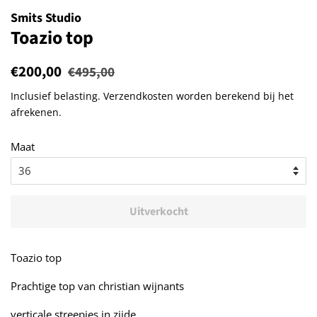
Smits Studio
Toazio top
Normale
€200,00
Aanbiedingsprijs
€495,00
prijs
Inclusief belasting.
Verzendkosten
worden berekend bij het
afrekenen.
Maat
Uitverkocht
Toazio top
Prachtige top van christian wijnants
verticale streepjes in zijde