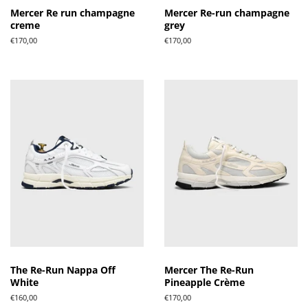
Mercer Re run champagne
Mercer Re-run champagne
creme
grey
Normale
€170,00
Normale
€170,00
prijs
prijs
The Re-Run Nappa Off
Mercer The Re-Run
White
Pineapple Crème
Normale
€160,00
Normale
€170,00