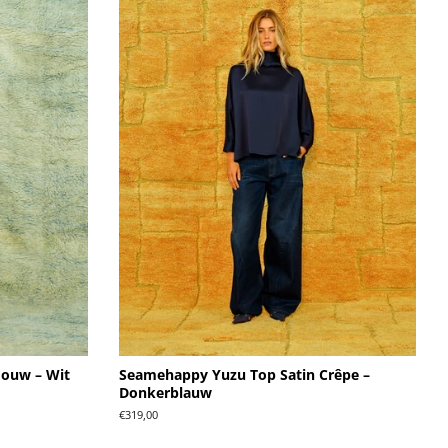
Mouw – Wit
Seamehappy Yuzu Top Satin Crêpe –
Donkerblauw
Normale
€319,00
prijs