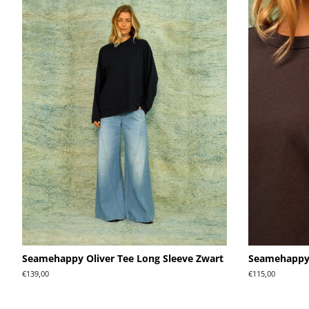
Seamehappy Oliver Tee Long Sleeve Zwart
Seamehappy 
Normale
€139,00
Normale
€115,00
prijs
prijs