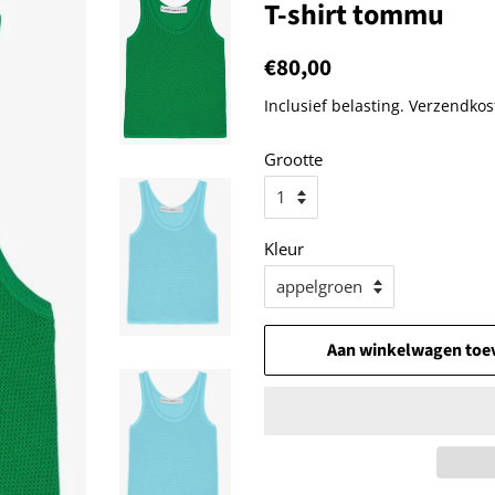
T-shirt tommu
Normale
€80,00
Aanbiedingsprijs
prijs
Inclusief belasting.
Verzendkos
Grootte
Kleur
Aan winkelwagen toe