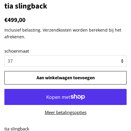
tia slingback
Normale
€499,00
Aanbiedingsprijs
prijs
Inclusief belasting.
Verzendkosten
worden berekend bij het
afrekenen.
schoenmaat
Aan winkelwagen toevoegen
Meer betalingsopties
tia slingback