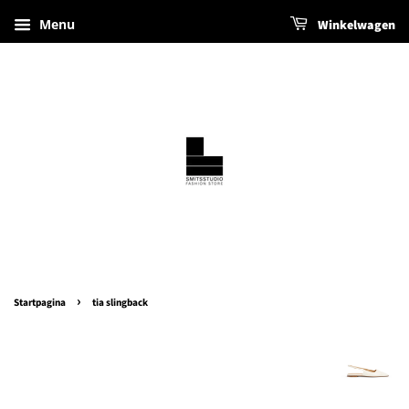
Menu
Winkelwagen
›
Startpagina
tia slingback