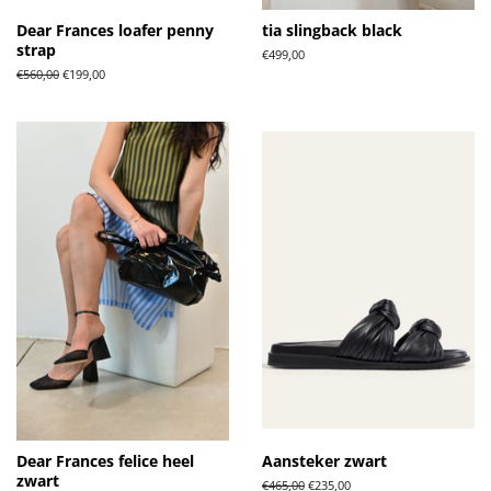
Dear Frances loafer penny
tia slingback black
strap
Normale
€499,00
prijs
Normale
€560,00
Aanbiedingsprijs
€199,00
prijs
Dear Frances felice heel
Aansteker zwart
zwart
Normale
€465,00
Aanbiedingsprijs
€235,00