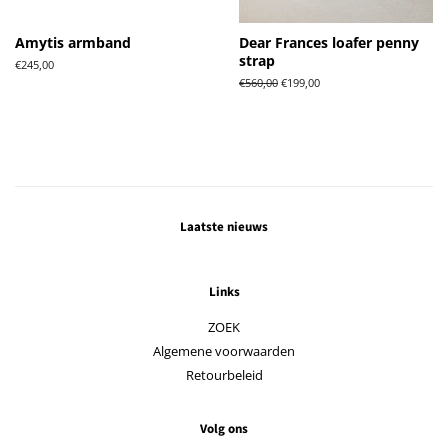
Amytis armband
Dear Frances loafer penny
strap
Normale
€245,00
prijs
Normale
€560,00
Aanbiedingsprijs
€199,00
prijs
Laatste nieuws
Links
ZOEK
Algemene voorwaarden
Retourbeleid
Volg ons