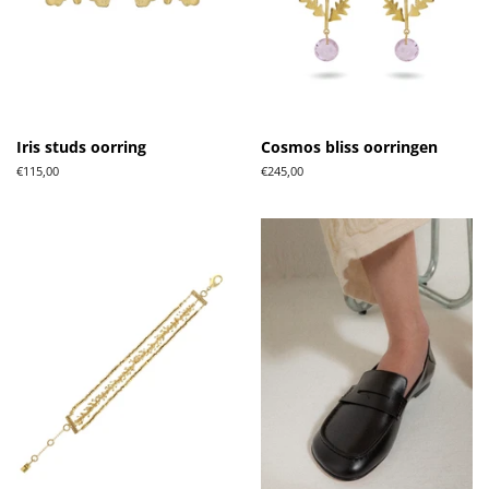
Iris studs oorring
Cosmos bliss oorringen
Normale
€115,00
Normale
€245,00
prijs
prijs