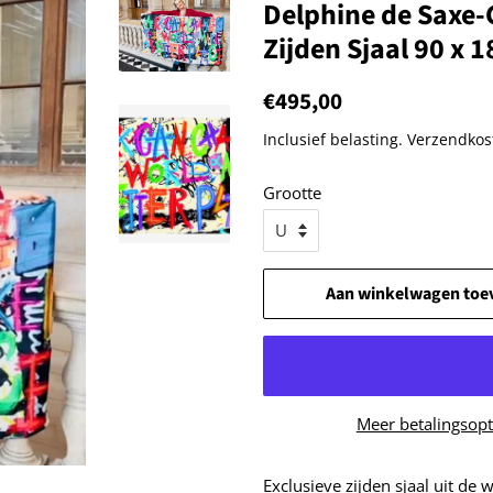
Delphine de Saxe-
Zijden Sjaal 90 x 
Normale
€495,00
Aanbiedingsprijs
prijs
Inclusief belasting.
Verzendkos
Grootte
Aan winkelwagen toe
Meer betalingsopt
Exclusieve zijden sjaal uit de 