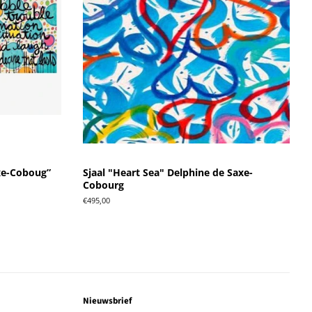
axe-Coboug”
Sjaal "Heart Sea" Delphine de Saxe-
Cobourg
Normale
€495,00
prijs
Nieuwsbrief