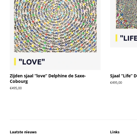
Zijden sjaal “love” Delphine de Saxe-
Sjaal “Life”
Cobourg
Normale
€495,00
prijs
Normale
€495,00
prijs
Laatste nieuws
Links