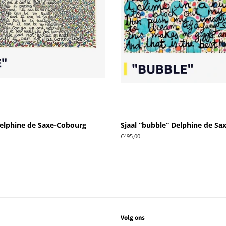
 Delphine de Saxe-Cobourg
Sjaal “bubble” Delphine de S
Normale
€495,00
prijs
Volg ons