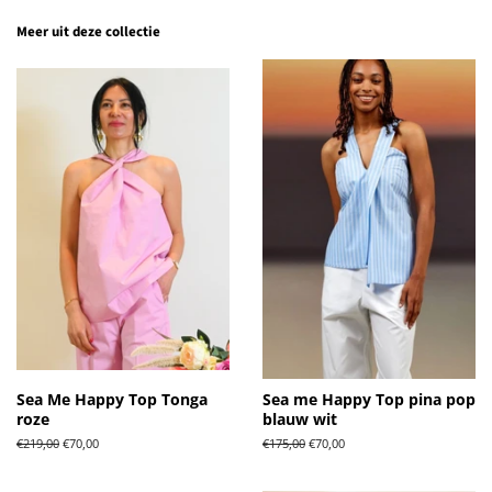
Meer uit deze collectie
Sea Me Happy Top Tonga
Sea me Happy Top pina pop
roze
blauw wit
Normale
€219,00
Aanbiedingsprijs
€70,00
Normale
€175,00
Aanbiedingsprijs
€70,00
prijs
prijs