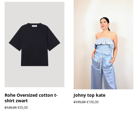
Rohe Oversized cotton t-
Johny top kate
shirt zwart
Normale
€199,00
Aanbiedingsprijs
€100,00
prijs
Normale
€125,00
Aanbiedingsprijs
€55,00
prijs