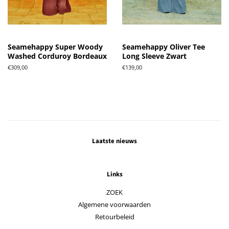
Seamehappy Super Woody
Seamehappy Oliver Tee
Washed Corduroy Bordeaux
Long Sleeve Zwart
Normale
€309,00
Normale
€139,00
prijs
prijs
Laatste nieuws
Links
ZOEK
Algemene voorwaarden
Retourbeleid