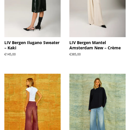
LIV Bergen Ilugano Sweater
LIV Bergen Mantel
– Kaki
Amsterdam New – Crème
Normale
€145,00
Normale
€385,00
prijs
prijs