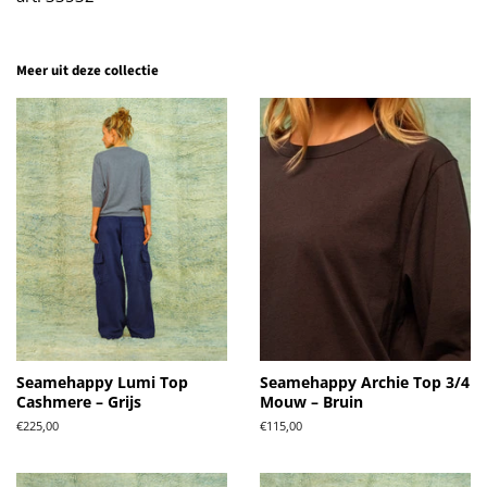
Meer uit deze collectie
Seamehappy Lumi Top
Seamehappy Archie Top 3/4
Cashmere – Grijs
Mouw – Bruin
Normale
€225,00
Normale
€115,00
prijs
prijs