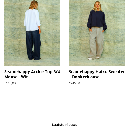
Seamehappy Archie Top 3/4
Seamehappy Haiku Sweater
Mouw – Wit
– Donkerblauw
Normale
€115,00
Normale
€245,00
prijs
prijs
Laatste nieuws