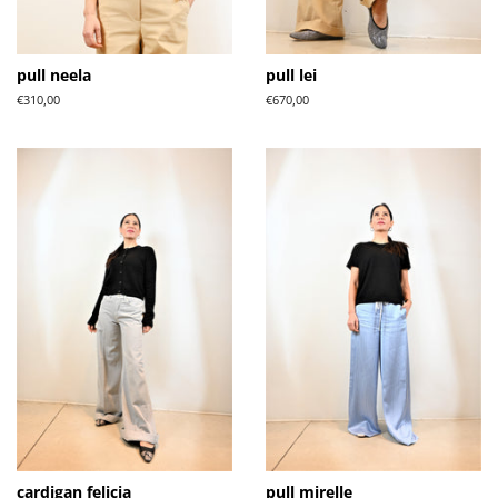
pull neela
pull lei
Normale
€310,00
Normale
€670,00
prijs
prijs
cardigan felicia
pull mirelle