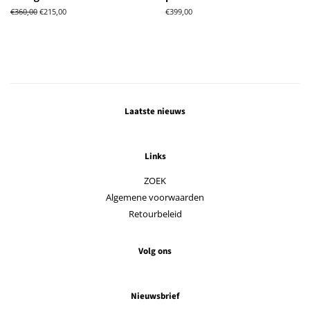
Normale
€360,00
Aanbiedingsprijs
€215,00
Normale
€399,00
prijs
prijs
Laatste nieuws
Links
ZOEK
Algemene voorwaarden
Retourbeleid
Volg ons
Nieuwsbrief