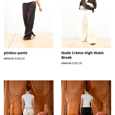
pindou pants
Nude Crème High Waist
Broek
Normale
€495,00
Aanbiedingsprijs
€248,00
prijs
Normale
€560,00
Aanbiedingsprijs
€280,00
prijs