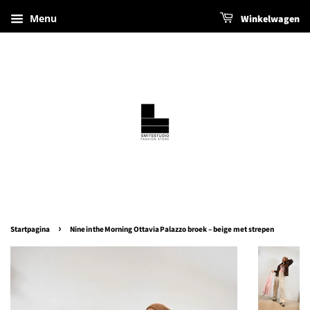
Menu
Winkelwagen
›
Startpagina
Nine in the Morning Ottavia Palazzo broek – beige met strepen