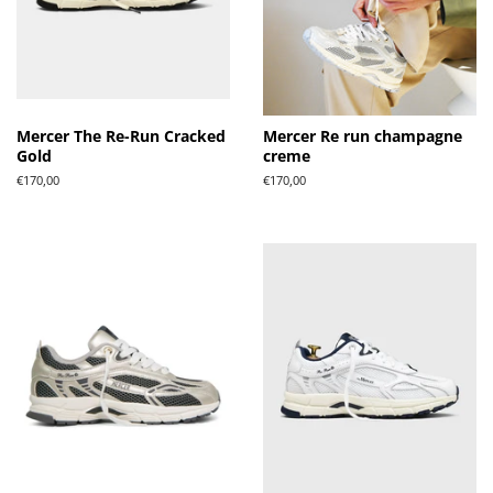
Mercer The Re-Run Cracked
Mercer Re run champagne
Gold
creme
Normale
€170,00
Normale
€170,00
prijs
prijs