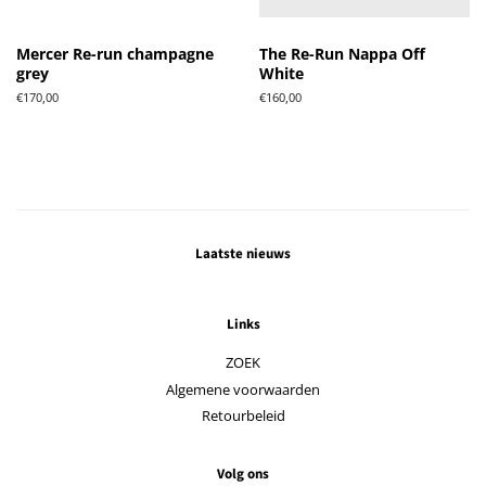
Mercer Re-run champagne
The Re-Run Nappa Off
grey
White
Normale
€170,00
Normale
€160,00
prijs
prijs
Laatste nieuws
Links
ZOEK
Algemene voorwaarden
Retourbeleid
Volg ons