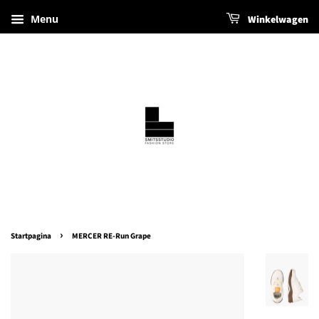
Menu
Winkelwagen
›
Startpagina
MERCER RE-Run Grape