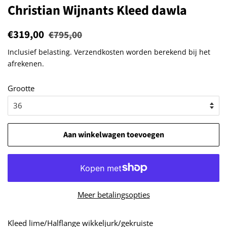
Christian Wijnants Kleed dawla
Normale
€319,00
Aanbiedingsprijs
€795,00
prijs
Inclusief belasting.
Verzendkosten
worden berekend bij het
afrekenen.
Grootte
Aan winkelwagen toevoegen
Meer betalingsopties
Kleed lime/Halflange wikkeljurk/gekruiste