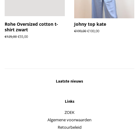
Rohe Oversized cotton t-
Johny top kate
shirt zwart
Normale
€199,00
Aanbiedingsprijs
€100,00
prijs
Normale
€125,00
Aanbiedingsprijs
€55,00
prijs
Laatste nieuws
Links
ZOEK
Algemene voorwaarden
Retourbeleid