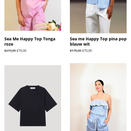
Sea Me Happy Top Tonga
Sea me Happy Top pina pop
roze
blauw wit
Normale
€219,00
Aanbiedingsprijs
€70,00
Normale
€175,00
Aanbiedingsprijs
€70,00
prijs
prijs