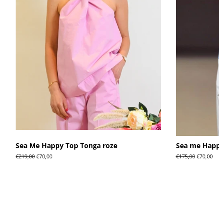
Sea Me Happy Top Tonga roze
Sea me Happ
Normale
€219,00
Aanbiedingsprijs
€70,00
Normale
€175,00
Aanbiedi
€70,00
prijs
prijs