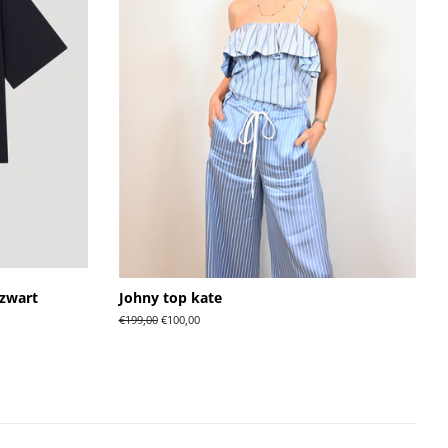
 zwart
Johny top kate
Normale
€199,00
Aanbiedingsprijs
€100,00
prijs