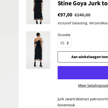
Stine Goya Jurk t
Normale
€97,00
Aanbiedingsprijs
€240,00
prijs
Inclusief belasting.
Verzendkos
Grootte
Aan winkelwagen toe
Meer betalingsopt
Jurk zwart/abstract patroon/
bovenstuk