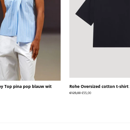
y Top pina pop blauw wit
Rohe Oversized cotton t-shirt
ngsprijs
Normale
€125,00
Aanbiedingsprijs
€55,00
prijs