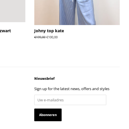
 zwart
Johny top kate
Normale
€199,00
Aanbiedingsprijs
€100,00
prijs
Nieuwsbrief
Sign up for the latest news, offers and styles