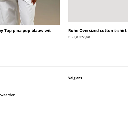
y Top pina pop blauw wit
Rohe Oversized cotton t-shirt
ngsprijs
Normale
€125,00
Aanbiedingsprijs
€55,00
prijs
Volg ons
rwaarden