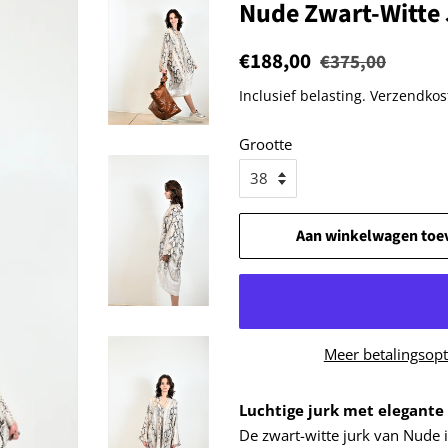
Nude Zwart-Witte 
Normale
€188,00
Aanbiedingsprijs
€375,00
prijs
Inclusief belasting.
Verzendkos
Grootte
Aan winkelwagen toe
Meer betalingsopt
Luchtige jurk met elegante
De zwart-witte jurk van Nude is