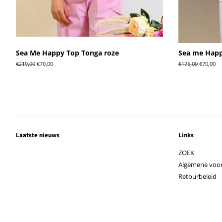
Sea Me Happy Top Tonga roze
Sea me Happ
Normale
€219,00
Aanbiedingsprijs
€70,00
Normale
€175,00
Aanbiedi
€70,00
prijs
prijs
Laatste nieuws
Links
ZOEK
Algemene voo
Retourbeleid