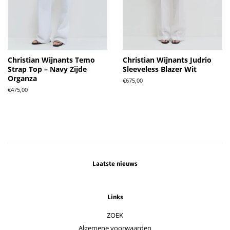
Christian Wijnants Temo
Christian Wijnants Judrio
Strap Top – Navy Zijde
Sleeveless Blazer Wit
Organza
Normale
€675,00
prijs
Normale
€475,00
prijs
Laatste nieuws
Links
ZOEK
Algemene voorwaarden