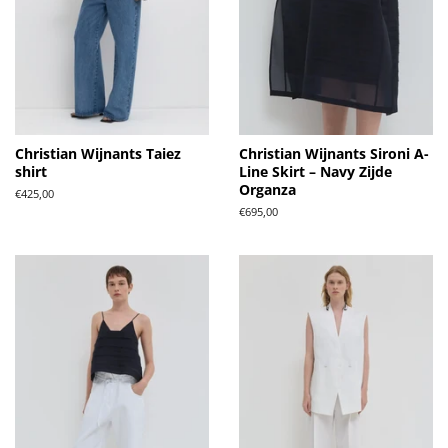
Christian Wijnants Taiez
Christian Wijnants Sironi A-
shirt
Line Skirt – Navy Zijde
Organza
Normale
€425,00
prijs
Normale
€695,00
prijs