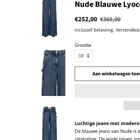
Nude Blauwe Lyoce
Normale
€252,00
Aanbiedingsprijs
€360,00
prijs
Inclusief belasting.
Verzendkos
Grootte
Aan winkelwagen toe
Luchtige jeans met moderne 
De blauwe jeans van Nude is ee
uitstraling. De wijde pijpen z