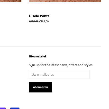
Gisele Pants
Normale
€375,00
Aanbiedingsprijs
€188,00
prijs
Nieuwsbrief
Sign up for the latest news, offers and styles