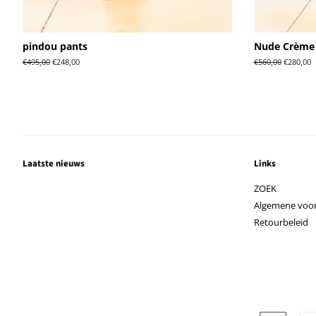
pindou pants
Nude Crème 
Normale
€495,00
Aanbiedingsprijs
€248,00
Normale
€560,00
Aanbiedi
€280,00
prijs
prijs
Laatste nieuws
Links
ZOEK
Algemene voo
Retourbeleid