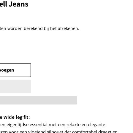
ll Jeans
ten
worden berekend bij het afrekenen.
voegen
wide leg fit:
n eigentijdse essential met een relaxte en elegante
orgen voor een vloeiend silhouet dat comfortabel draagt en