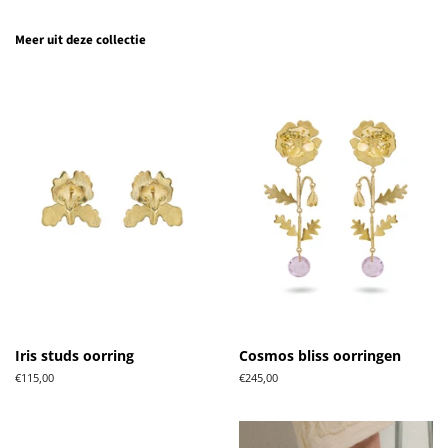
Meer uit deze collectie
Iris studs oorring
Cosmos bliss oorringen
Normale
€115,00
Normale
€245,00
prijs
prijs