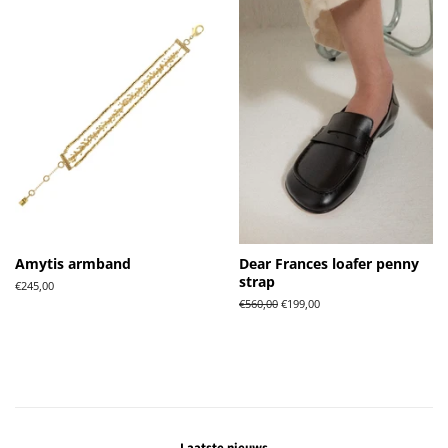
Amytis armband
Dear Frances loafer penny
strap
Normale
€245,00
prijs
Normale
€560,00
Aanbiedingsprijs
€199,00
prijs
Laatste nieuws