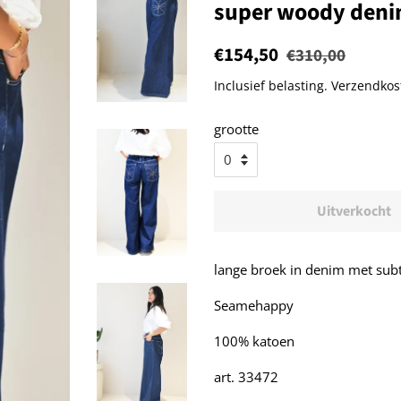
super woody den
Normale
€154,50
Aanbiedingsprijs
€310,00
prijs
Inclusief belasting.
Verzendkos
grootte
Uitverkocht
lange broek in denim met subt
Seamehappy
100% katoen
art. 33472