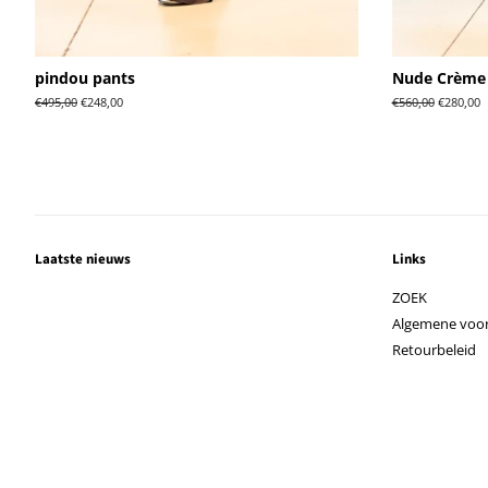
pindou pants
Nude Crème 
Normale
€495,00
Aanbiedingsprijs
€248,00
Normale
€560,00
Aanbiedi
€280,00
prijs
prijs
Laatste nieuws
Links
ZOEK
Algemene voo
Retourbeleid