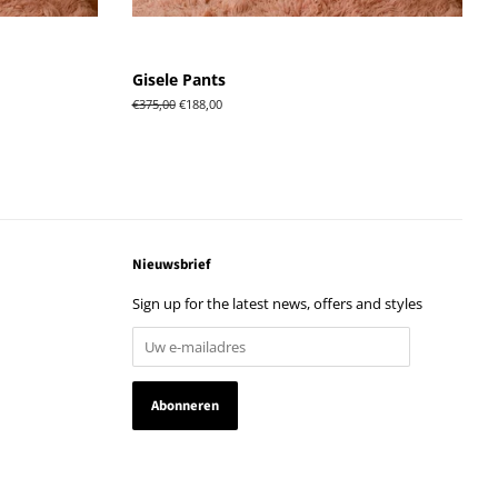
Gisele Pants
Normale
€375,00
Aanbiedingsprijs
€188,00
prijs
Nieuwsbrief
Sign up for the latest news, offers and styles