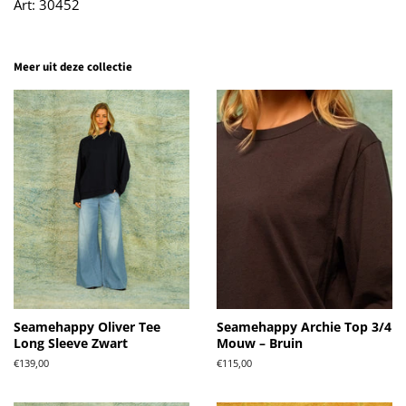
Art: 30452
Meer uit deze collectie
Seamehappy Oliver Tee
Seamehappy Archie Top 3/4
Long Sleeve Zwart
Mouw – Bruin
Normale
€139,00
Normale
€115,00
prijs
prijs