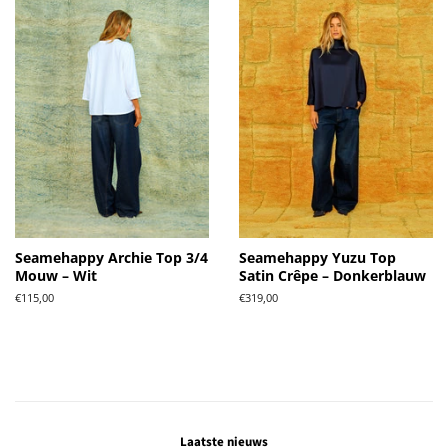
Seamehappy Archie Top 3/4
Seamehappy Yuzu Top
Mouw – Wit
Satin Crêpe – Donkerblauw
Normale
€115,00
Normale
€319,00
prijs
prijs
Laatste nieuws