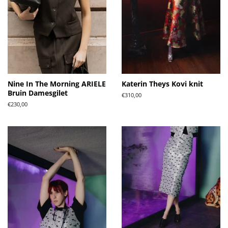
Nine In The Morning ARIELE
Katerin Theys Kovi knit
Bruin Damesgilet
Normale
€310,00
prijs
Normale
€230,00
prijs