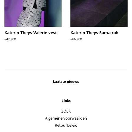
Katerin Theys Valerie vest
Katerin Theys Sama rok
Normale
€420,00
Normale
€660,00
prijs
prijs
Laatste nieuws
Links
ZOEK
Algemene voorwaarden
Retourbeleid