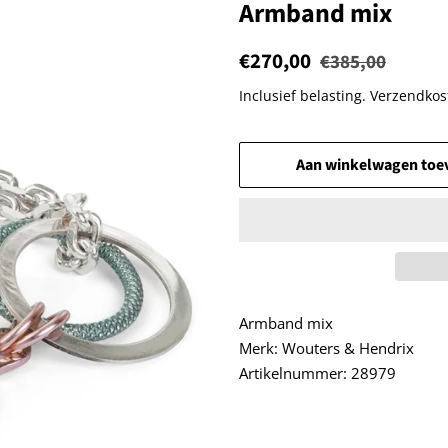
Armband mix
Normale
€270,00
Aanbiedingsprijs
€385,00
prijs
Inclusief belasting.
Verzendkos
Aan winkelwagen toe
Armband mix
Merk: Wouters & Hendrix
Artikelnummer: 28979