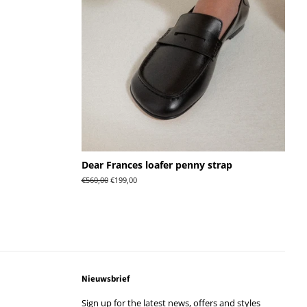
Dear Frances loafer penny strap
Normale
€560,00
Aanbiedingsprijs
€199,00
prijs
Nieuwsbrief
Sign up for the latest news, offers and styles