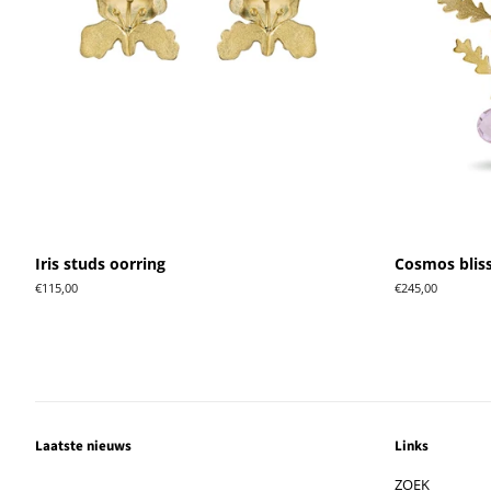
Iris studs oorring
Cosmos bliss
Normale
€115,00
Normale
€245,00
prijs
prijs
Laatste nieuws
Links
ZOEK