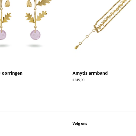
 oorringen
Amytis armband
Normale
€245,00
prijs
Volg ons