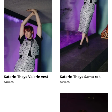
Katerin Theys Valerie vest
Katerin Theys Sama rok
Normale
€420,00
Normale
€660,00
prijs
prijs