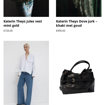
Katerin Theys Jules vest
Katerin Theys Dove jurk –
mint gold
khaki met goud
Normale
€720,00
Normale
€990,00
prijs
prijs