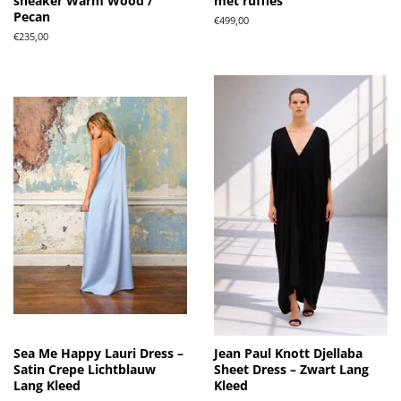
sneaker Warm Wood /
met ruffles
Pecan
Normale
€499,00
prijs
Normale
€235,00
prijs
Sea Me Happy Lauri Dress –
Jean Paul Knott Djellaba
Satin Crepe Lichtblauw
Sheet Dress – Zwart Lang
Lang Kleed
Kleed