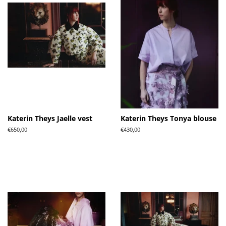
Katerin Theys Jaelle vest
Katerin Theys Tonya blouse
Normale
€650,00
Normale
€430,00
prijs
prijs