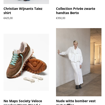
Christian Wijnants Taiez
Collection Privée zwarte
shirt
handtas Berto
Normale
€425,00
Normale
€350,00
prijs
prijs
No Maps Society Veloce
Nude witte bomber vest