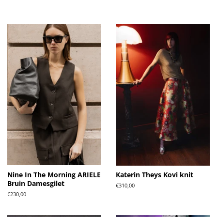
Nine In The Morning ARIELE
Katerin Theys Kovi knit
Bruin Damesgilet
Normale
€310,00
prijs
Normale
€230,00
prijs