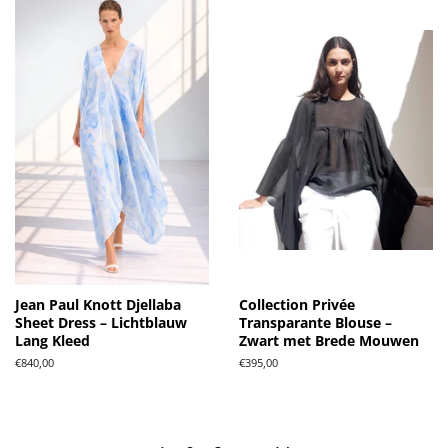
Jean Paul Knott Djellaba
Collection Privée
Sheet Dress – Lichtblauw
Transparante Blouse –
Lang Kleed
Zwart met Brede Mouwen
Normale
€840,00
Normale
€395,00
prijs
prijs