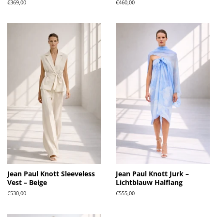
Normale
€369,00
Normale
€460,00
prijs
prijs
Jean Paul Knott Sleeveless
Jean Paul Knott Jurk –
Vest – Beige
Lichtblauw Halflang
Normale
€530,00
Normale
€555,00
prijs
prijs