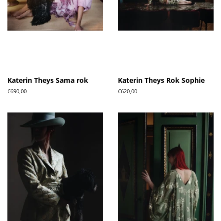
Katerin Theys Sama rok
Katerin Theys Rok Sophie
Normale
€690,00
Normale
€620,00
prijs
prijs