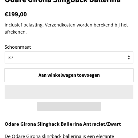
Normale
€199,00
Aanbiedingsprijs
prijs
Inclusief belasting.
Verzendkosten
worden berekend bij het
afrekenen.
Schoenmaat
Aan winkelwagen toevoegen
Odare Girona Slingback Ballerina Antraciet/Zwart
De Odare Girona slingback ballerina is een elegante