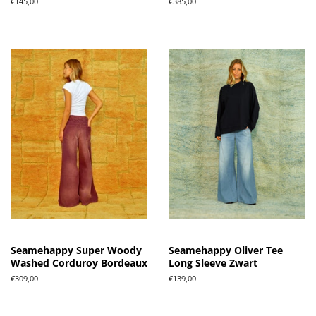
Normale
€145,00
Normale
€385,00
prijs
prijs
Seamehappy Super Woody
Seamehappy Oliver Tee
Washed Corduroy Bordeaux
Long Sleeve Zwart
Normale
€309,00
Normale
€139,00
prijs
prijs