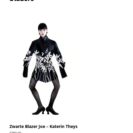
Zwarte Blazer Joe – Katerin Theys
Normale
€780,00