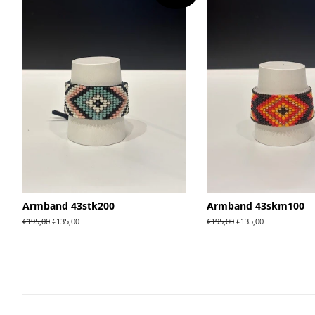
Armband 43stk200
Armband 43skm100
Normale
€195,00
Aanbiedingsprijs
€135,00
Normale
€195,00
Aanbiedingsprijs
€135,00
prijs
prijs