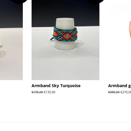
Armband Sky Turquoise
Armband go
Normale
€195,00
Aanbiedingsprijs
€135,00
Normale
€385,00
Aanbie
€270,0
prijs
prijs