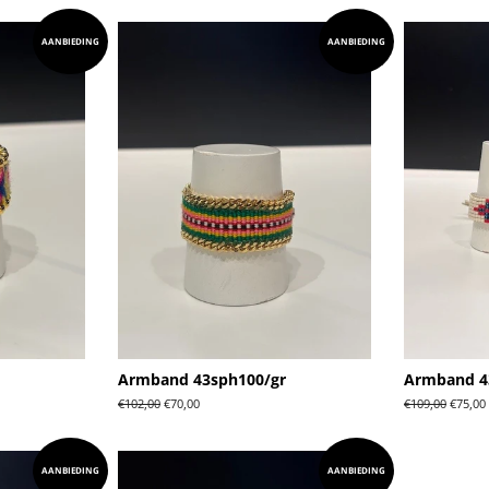
AANBIEDING
AANBIEDING
Armband 43sph100/gr
Armband 4
Normale
€102,00
Aanbiedingsprijs
€70,00
Normale
€109,00
Aanbie
€75,00
prijs
prijs
AANBIEDING
AANBIEDING