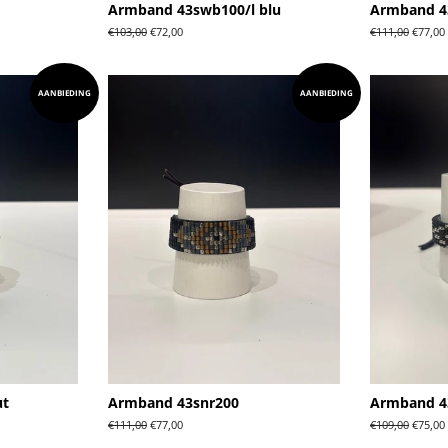
Armband 43swb100/l blu
Armband 4
Normale
€103,00
Aanbiedingsprijs
€72,00
Normale
€111,00
Aanbie
€77,00
prijs
prijs
AANBIEDING
AANBIEDING
ut
Armband 43snr200
Armband 4
Normale
€111,00
Aanbiedingsprijs
€77,00
Normale
€109,00
Aanbie
€75,00
prijs
prijs