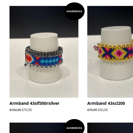
AANBIEDING
Armband 43slf300/silver
Armband 43scl200
Normale
€102,00
Aanbiedingsprijs
€70,00
Normale
€70,00
Aanbiedingsprijs
€50,00
prijs
prijs
AANBIEDING