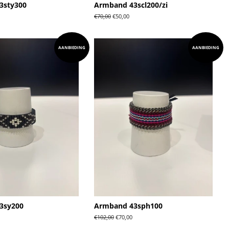
3sty300
Armband 43scl200/zi
dingsprijs
Normale
€70,00
Aanbiedingsprijs
€50,00
prijs
AANBIEDING
AANBIEDING
3sy200
Armband 43sph100
dingsprijs
Normale
€102,00
Aanbiedingsprijs
€70,00
prijs