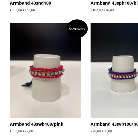
Armband 43snd100
Armband 43sph100/bl
Normale
€195,00
Aanbiedingsprijs
€135,00
Normale
€102,00
Aanbiedingsprijs
€70,00
prijs
prijs
AANBIEDING
Armband 43swb100/pink
Armband 43svb100/p
Normale
€103,00
Aanbiedingsprijs
€72,00
Normale
€70,00
Aanbiedingsprijs
€50,00
prijs
prijs