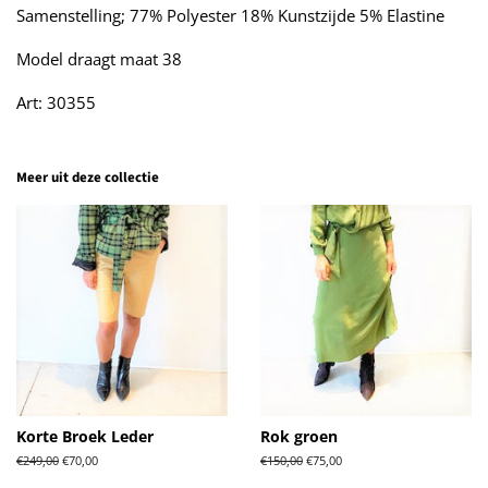
Samenstelling; 77% Polyester 18% Kunstzijde 5% Elastine
Model draagt maat 38
Art: 30355
Meer uit deze collectie
Korte Broek Leder
Rok groen
Normale
€249,00
Aanbiedingsprijs
€70,00
Normale
€150,00
Aanbiedingsprijs
€75,00
prijs
prijs