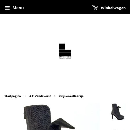
Menu
Winkelwagen
›
›
Startpagina
A.F. Vandevorst
Grijs enkellaarsje