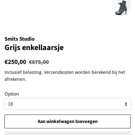
Smits Studio
Grijs enkellaarsje
Normale
€250,00
Aanbiedingsprijs
€875,00
prijs
Inclusief belasting.
Verzendkosten
worden berekend bij het
afrekenen.
Option
Aan winkelwagen toevoegen