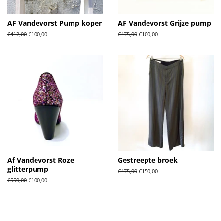
AF Vandevorst Pump koper
AF Vandevorst Grijze pump
Normale
€412,00
Aanbiedingsprijs
€100,00
Normale
€475,00
Aanbiedingsprijs
€100,00
prijs
prijs
Af Vandevorst Roze
Gestreepte broek
glitterpump
Normale
€475,00
Aanbiedingsprijs
€150,00
prijs
Normale
€550,00
Aanbiedingsprijs
€100,00
prijs